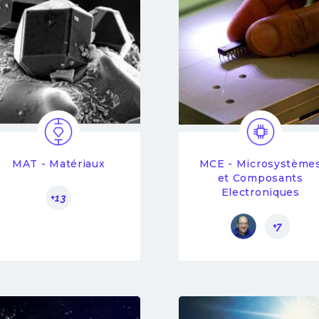
MAT - Matériaux
MCE - Microsystème
et Composants
Electroniques
+13
+7