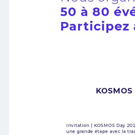
50 à 80 év
Participez
ion !
3eme journée d
nous franchissions
l'environnement
Nous avons le plaisir de vo