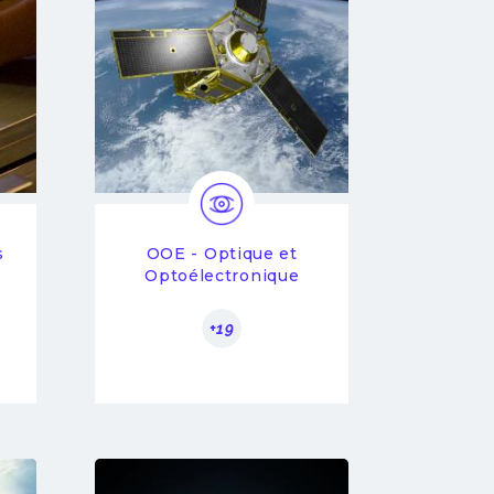
s
OOE - Optique et
Optoélectronique
+19