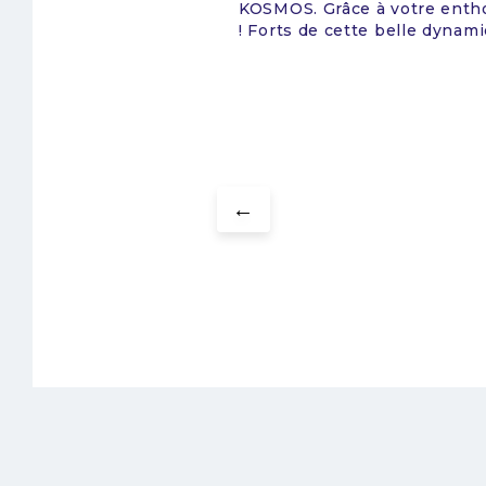
 un véritable succès
Sud-Ouest ObjectifRassemble
 KOSMOS ...
d’expérience concrets et de
Évolution du métier d’archit
développerNouvelles posture
de la donnéePar quel bout ...
←