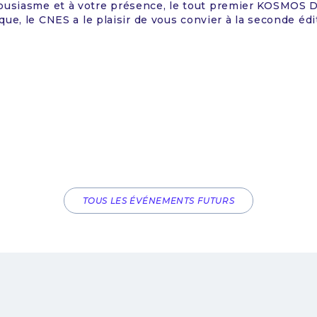
r une communauté d'architectes d'entreprise de la régi
 débats.Programme envisagé09 h 00 – 09 h 30 : Accueil e
ecte d’entrepriseImpact de l’agilité, de l’IA, etc.Compét
s10h30-10h45: Pause café10h45-12h00 : L’architecture d’
TOUS LES ÉVÉNEMENTS FUTURS