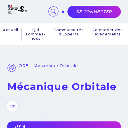
Panneau de gestion des cookies
SE CONNECTER
Accueil
Qui
Communautés
Calendrier des
sommes-
d'Experts
événements
Navigation
nous
principale
ORB - Mécanique Orbitale
Mécanique Orbitale
+12
425