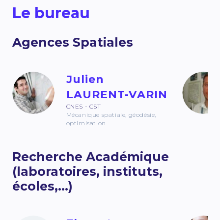
Le bureau
Agences Spatiales
Julien
LAURENT-VARIN
CNES - CST
Mécanique spatiale, géodésie,
optimisation
Recherche Académique
(laboratoires, instituts,
écoles,...)