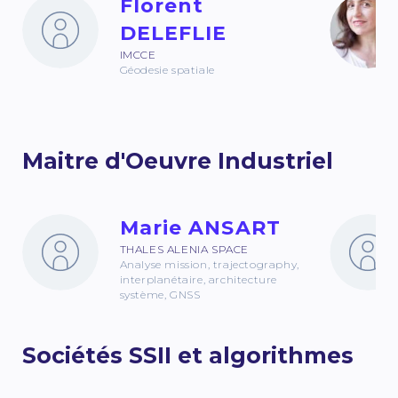
Florent
DELEFLIE
IMCCE
Géodesie spatiale
Maitre d'Oeuvre Industriel
Marie ANSART
THALES ALENIA SPACE
Analyse mission, trajectography,
interplanétaire, architecture
système, GNSS
Sociétés SSII et algorithmes