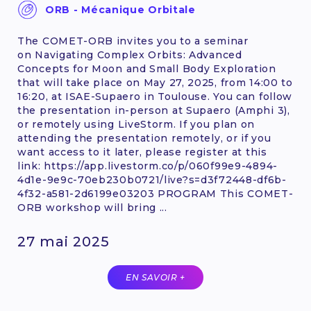
ORB - Mécanique Orbitale
The COMET-ORB invites you to a seminar
on Navigating Complex Orbits: Advanced
Concepts for Moon and Small Body Exploration
that will take place on May 27, 2025, from 14:00 to
16:20, at ISAE-Supaero in Toulouse. You can follow
the presentation in-person at Supaero (Amphi 3),
or remotely using LiveStorm. If you plan on
attending the presentation remotely, or if you
want access to it later, please register at this
link: https://app.livestorm.co/p/060f99e9-4894-
4d1e-9e9c-70eb230b0721/live?s=d3f72448-df6b-
4f32-a581-2d6199e03203 PROGRAM This COMET-
ORB workshop will bring ...
27 mai 2025
EN SAVOIR +