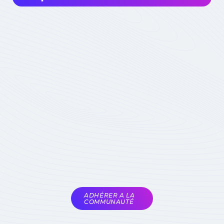
Intéressé à rejoindre la communauté? Avant
de m'impliquer, je dois choisir ma
contribution: simple visiteur, participant
occasionnel à des événements, ou expert
impliqué du domaine :
quel statut choisir
Devenez membre
actif de la
Communauté
Réservé aux seuls
experts du domaine
Soumis à la validation
des animateurs de la
COMET
ADHÉRER A LA
COMMUNAUTÉ