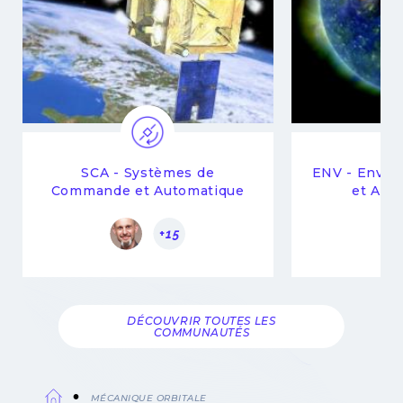
SCA - Systèmes de
ENV - Envir
Commande et Automatique
et Atm
+15
DÉCOUVRIR TOUTES LES
COMMUNAUTÉS
MÉCANIQUE ORBITALE