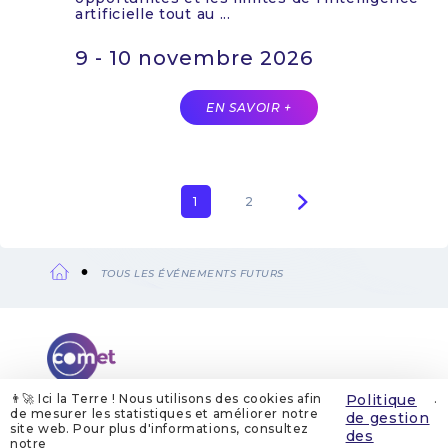
artificielle tout au ...
9 - 10 novembre 2026
EN SAVOIR +
Page
1
Page
2
Pagination
courante
TOUS LES ÉVÉNEMENTS FUTURS
Fil
d'Ariane
👨‍🚀 Ici la Terre ! Nous utilisons des cookies afin
Politique
.
de mesurer les statistiques et améliorer notre
de gestion
site web. Pour plus d'informations, consultez
QUI SOMMES-NOUS
MENTIONS LÉGALES
des
GESTION DES COOKIES
POLITIQUE DE GESTION DES COOKIES
notre