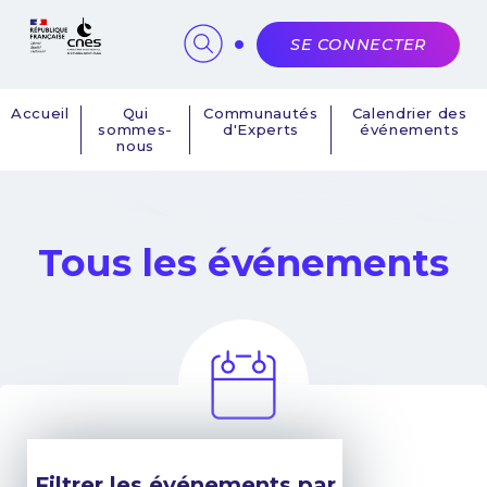
Panneau de gestion des cookies
SE CONNECTER
Accueil
Qui
Communautés
Calendrier des
sommes-
d'Experts
événements
Navigation
nous
principale
Tous les événements
Filtrer les événements par