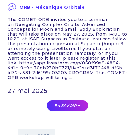
ORB - Mécanique Orbitale
The COMET-ORB invites you to a seminar
on Navigating Complex Orbits: Advanced
Concepts for Moon and Small Body Exploration
that will take place on May 27, 2025, from 14:00 to
16:20, at ISAE-Supaero in Toulouse. You can follow
the presentation in-person at Supaero (Amphi 3),
or remotely using LiveStorm. If you plan on
attending the presentation remotely, or if you
want access to it later, please register at this
link: https://app.livestorm.co/p/060f99e9-4894-
4d1e-9e9c-70eb230b0721/live?s=d3f72448-df6b-
4f32-a581-2d6199e03203 PROGRAM This COMET-
ORB workshop will bring ...
27 mai 2025
EN SAVOIR +