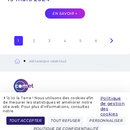
EN SAVOIR +
Page
1
Page
2
Page
3
Page
4
Page
5
Page
6
Pagination
courante
MÉCANIQUE ORBITALE
Fil
d'Ariane
👨‍🚀 Ici la Terre ! Nous utilisons des cookies afin
Politique
.
de mesurer les statistiques et améliorer notre
de gestion
site web. Pour plus d'informations, consultez
QUI SOMMES-NOUS
MENTIONS LÉGALES
des
GESTION DES COOKIES
POLITIQUE DE GESTION DES COOKIES
notre
POLITIQUE DE CONFIDENTIALITÉ
CONTACT
cookies
Menu
TOUT ACCEPTER
TOUT REFUSER
PERSONNALISER
FRENCH
ENGLISH
Pied
POLITIQUE DE CONFIDENTIALITÉ