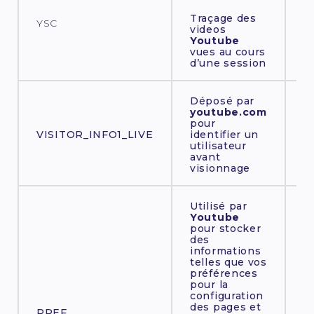
Traçage des
YSC
videos
Youtube
S
vues au cours
d’une session
Déposé par
youtube.com
6
pour
VISITOR_INFO1_LIVE
identifier un
utilisateur
avant
visionnage
Utilisé par
Youtube
pour stocker
des
informations
telles que vos
préférences
pour la
6
configuration
des pages et
PREF