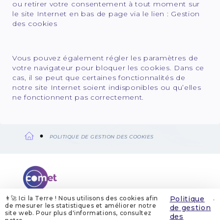
ou retirer votre consentement à tout moment sur
le site Internet en bas de page via le lien : Gestion
des cookies
Vous pouvez également régler les paramètres de
votre navigateur pour bloquer les cookies. Dans ce
cas, il se peut que certaines fonctionnalités de
notre site Internet soient indisponibles ou qu’elles
ne fonctionnent pas correctement.
POLITIQUE DE GESTION DES COOKIES
Fil
d'Ariane
👨‍🚀 Ici la Terre ! Nous utilisons des cookies afin
Politique
.
de mesurer les statistiques et améliorer notre
de gestion
site web. Pour plus d'informations, consultez
QUI SOMMES-NOUS
MENTIONS LÉGALES
des
GESTION DES COOKIES
POLITIQUE DE GESTION DES COOKIES