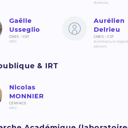
Avionics
Gaëlle
Aurélien
Usseglio
Delrieu
CNES - CST
CNES - CST
HPC
Architecture logicie
satcom
publique & IRT
Nicolas
MONNIER
CERFACS
HPC
rche Académique (laboratoires, 