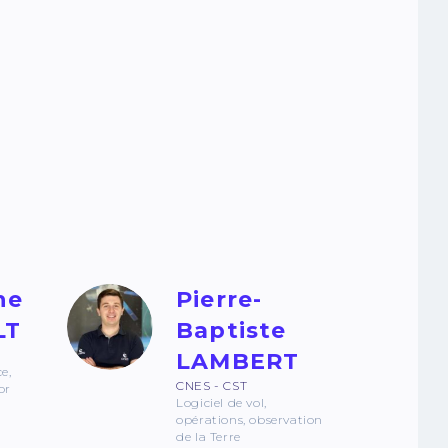
he
Pierre-
LT
Baptiste
LAMBERT
ce,
CNES - CST
or
Logiciel de vol,
opérations, observation
de la Terre