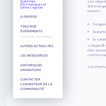
Les objec
Systèmes
Informatiques et
d'échange
Génie Logiciel
travers :
A PROPOS
l'organ
TOUS NOS
ÉVÉNEMENTS
la part
4 À VENIR | 45 PASSÉ(S)
la créa
L'objectif
AUTRES ACTUALITÉS
très souve
communaut
LES RESSOURCES
HISTORIQUES
Les thémat
ANIMATIONS
CONTACTER
L’ANIMATEUR DE LA
COMMUNAUTÉ