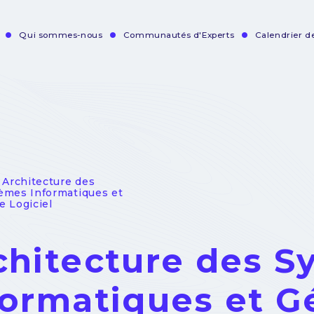
Qui sommes-nous
Communautés d'Experts
Calendrier 
vigation
incipale
- Architecture des
èmes Informatiques et
e Logiciel
chitecture des S
formatiques et Gé