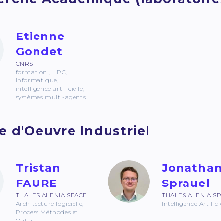
Etienne
Gondet
CNRS
formation , HPC,
Informatique,
intelligence artificielle,
systèmes multi-agents
e d'Oeuvre Industriel
Tristan
Jonatha
FAURE
Sprauel
THALES ALENIA SPACE
THALES ALENIA S
Architecture logicielle,
Intelligence Artifici
Process Méthodes et
Outils