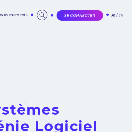
des événements
SE CONNECTER
FR
EN
ystèmes
nie Logiciel