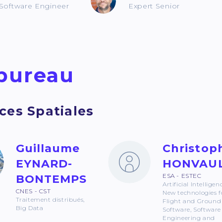
Software Engineer
Expert Senior
bureau
ces Spatiales
Guillaume
Christop
EYNARD-
HONVAU
ESA - ESTEC
BONTEMPS
Artificial Intelligen
CNES - CST
New technologies f
Traitement distribués,
Flight and Ground
Big Data
Software, Software
Engineering and