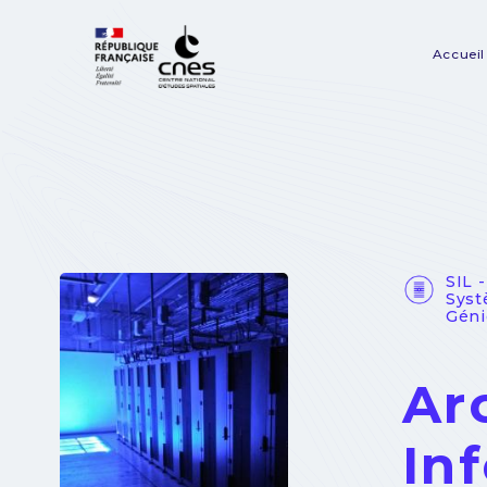
Panneau de gestion des cookies
Accueil
Na
pr
SIL 
Syst
Géni
Ar
In