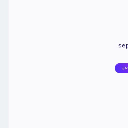
se
EN