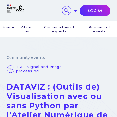
Cookies management panel
LOG IN
Home
About
Communities of
Program of
us
experts
events
Navigation
principale
Community events
TSI - Signal and image
processing
DATAVIZ : (Outils de)
Visualisation avec ou
sans Python par
l'Atelier Numérique de