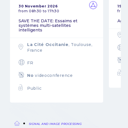
30 November 2026
19 N
from 08h30 to 17h30
from
SAVE THE DATE: Essaims et
Agil
systèmes multi-satellites
intelligents
La Cité Occitanie
, Toulouse,
France
FR
No
videoconference
Public
SIGNAL AND IMAGE PROCESSING