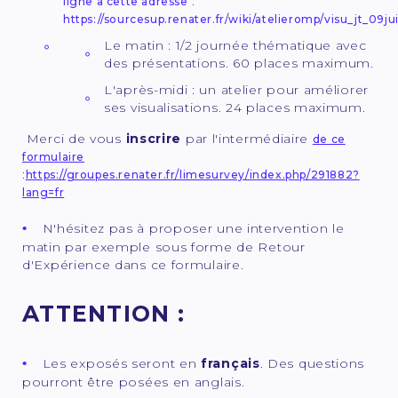
:
ligne à cette adresse
https://sourcesup.renater.fr/wiki/atelieromp/visu_jt_09ju
Le matin : 1/2 journée thématique avec
des présentations. 60 places maximum.
L'après-midi : un atelier pour améliorer
ses visualisations. 24 places maximum.
Merci de vous
inscrire
par l'intermédiaire
de ce
formulaire
:
https://groupes.renater.fr/limesurvey/index.php/291882?
lang=fr
N'hésitez pas à proposer une intervention le
matin par exemple sous forme de Retour
d'Expérience dans ce formulaire.
ATTENTION :
Les exposés seront en
français
. Des questions
pourront être posées en anglais.