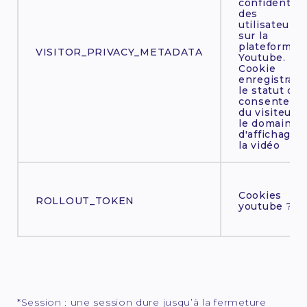
confidential
des
utilisateurs
sur la
plateforme
VISITOR_PRIVACY_METADATA
Youtube.
Cookie
enregistrant
le statut de
consenteme
du visiteur s
le domaine
d'affichage 
la vidéo
Cookies
ROLLOUT_TOKEN
youtube ?
*Session : une session dure jusqu’à la fermeture