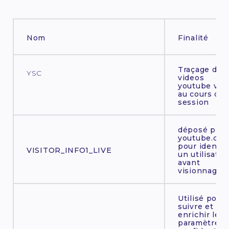
Nom
Finalité
Traçage des
YSC
videos
youtube vue
au cours d’u
session
déposé par
youtube.co
pour identifi
VISITOR_INFO1_LIVE
un utilisateu
avant
visionnage
Utilisé pour
suivre et
enrichir les
paramètres 