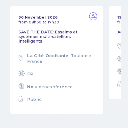
30 November 2026
19 N
from 08h30 to 17h30
from
SAVE THE DATE: Essaims et
Agil
systèmes multi-satellites
intelligents
La Cité Occitanie
, Toulouse,
France
FR
No
videoconference
Public