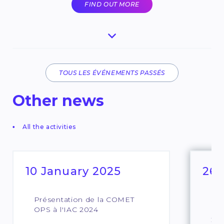
FIND OUT MORE
TOUS LES ÉVÉNEMENTS PASSÉS
Other news
All the activities
10 January 2025
26 
Présentation de la COMET
Sav
OPS à l'IAC 2024
Fia
20