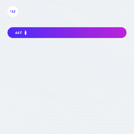
+12
442
Interested in joining the community ? Before
getting involved, I must choose my
contribution : simple visitor, occasional
participant in events, expert deeply
concerned by the field (member) :
which
status to choose
Become involved
Member of the
COMET
Expert Only
Subject to validation by