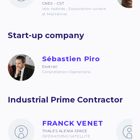
CNES - CST
Vols habités ; Exploration lunaire
et Martienne
Start-up company
Sébastien Piro
Exotrail
Constellation Operations
Industrial Prime Contractor
FRANCK VENET
THALES ALENIA SPACE
OPERATIONS SATELLITE