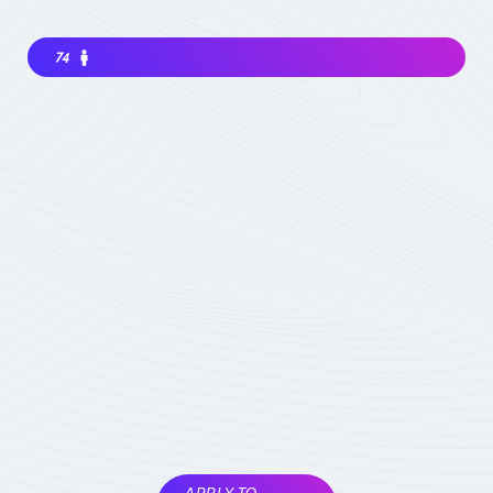
74
Interested in joining the community ? Before
getting involved, I must choose my
contribution : simple visitor, occasional
participant in events, expert deeply
concerned by the field (member) :
which
status to choose
Become involved
Member of the
COMET
Expert Only
Subject to validation by
the COMET
coordinators
APPLY TO