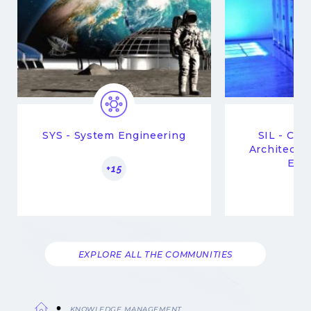
SYS - System Engineering
SIL - Co
Architectu
Eng
+15
EXPLORE ALL THE COMMUNITIES
KNOWLEDGE MANAGEMENT