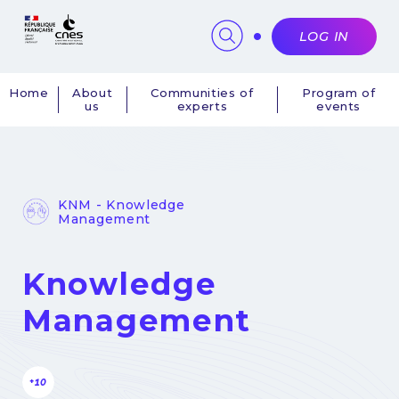
Cookies management panel
LOG IN
Home
About
Communities of
Program of
us
experts
events
Navigation
principale
KNM - Knowledge
Management
Knowledge
Management
+10