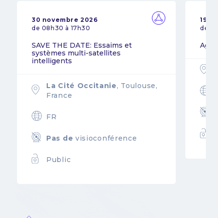
30 novembre 2026
19 n
de 08h30 à 17h30
de 0
SAVE THE DATE: Essaims et
Agil
systèmes multi-satellites
intelligents
La Cité Occitanie
, Toulouse,
France
FR
Pas de
visioconférence
Public