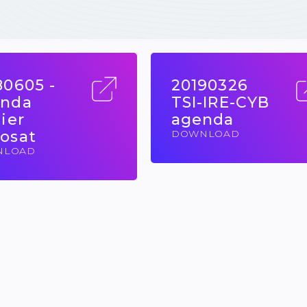
80605 -
20190326
nda
TSI-IRE-CYB
ier
agenda
osat
DOWNLOAD
NLOAD