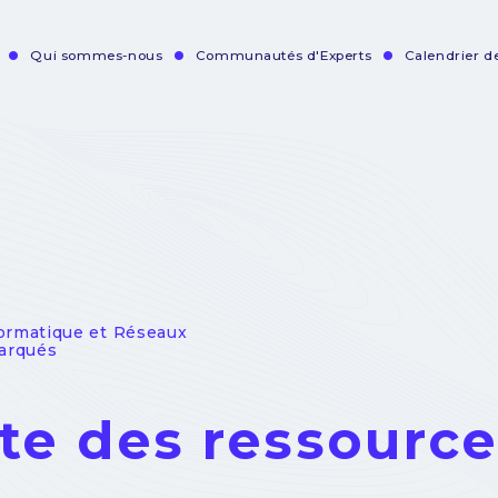
Qui sommes-nous
Communautés d'Experts
Calendrier 
vigation
incipale
formatique et Réseaux
arqués
ste des ressourc