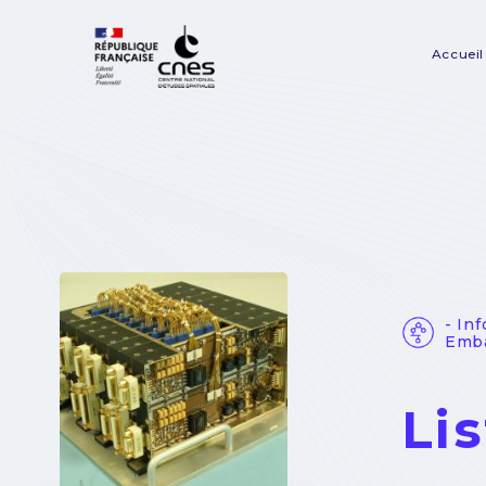
Panneau de gestion des cookies
Accueil
Na
pr
- In
Emb
Li