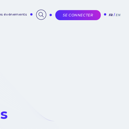
des événements
SE CONNECTER
FR
EN
es