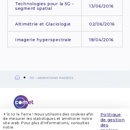
Technologies pour la 5G -
13/06/2016
segment spatial
Altimétrie et Glaciologie
02/06/2016
Imagerie hyperspectrale
18/04/2016
TSI - ANIMATIONS PASSÉES
Fil
d'Ariane
👨‍🚀 Ici la Terre ! Nous utilisons des cookies afin
Politique
.
de mesurer les statistiques et améliorer notre
de gestion
site web. Pour plus d'informations, consultez
QUI SOMMES-NOUS
MENTIONS LÉGALES
des
GESTION DES COOKIES
POLITIQUE DE GESTION DES COOKIES
notre
POLITIQUE DE CONFIDENTIALITÉ
CONTACT