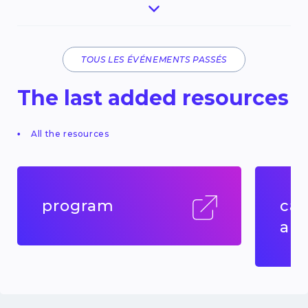
TOUS LES ÉVÉNEMENTS PASSÉS
The last added resources
All the resources
program
cal
abs