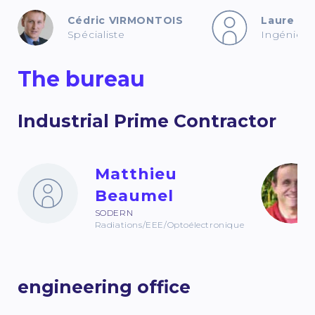
Cédric VIRMONTOIS
Laure O
Spécialiste
Ingénieur
The bureau
Industrial Prime Contractor
Matthieu
Beaumel
SODERN
Radiations/EEE/Optoélectronique
engineering office