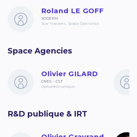
Roland LE GOFF
SODERN
Star trackers, Space Optronics
Space Agencies
Olivier GILARD
CNES - CST
Optoélectronique
R&D publique & IRT
Olivier Gravrand