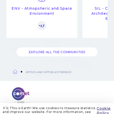
ENV - Atmopsheric and Space
SIL - Co
Envionment
Architectu
Eng
+17
EXPLORE ALL THE COMMUNITIES
OPTICS AND OPTOELECTRONICS
Breadcrumb
👨‍🚀 This is Earth! We use cookies to measure statistics
Cookie
.
and improve our website. For more information, see
ABOUT US
LEGAL NOTICES
COOKIE MANAGEMENT
Policy