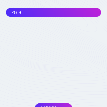
454
Interested in joining the community ? Before
getting involved, I must choose my
contribution : simple visitor, occasional
participant in events, expert deeply
concerned by the field (member) :
which
status to choose
Become involved
Member of the
COMET
Expert Only
Subject to validation by
the COMET
coordinators
APPLY TO