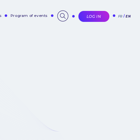
s
Program of events
LOG IN
FR
EN