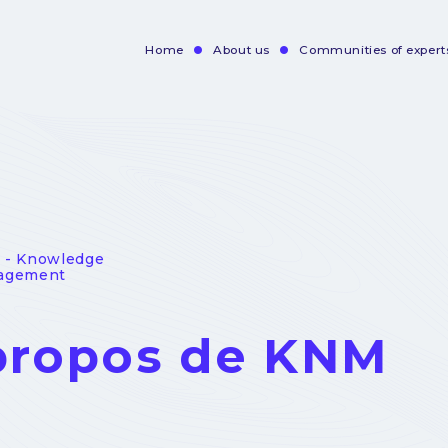
Home
About us
Communities of expert
Navigation
principale
- Knowledge
agement
propos de KNM