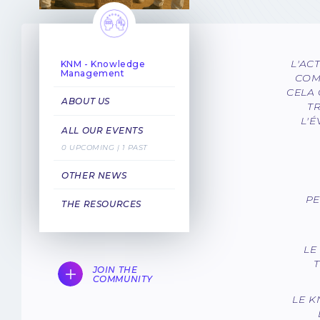
L'AC
KNM - Knowledge
Management
COM
CELA
ABOUT US
T
L'
ALL OUR EVENTS
0 UPCOMING | 1 PAST
OTHER NEWS
PE
THE RESOURCES
LE
JOIN THE
COMMUNITY
LE 