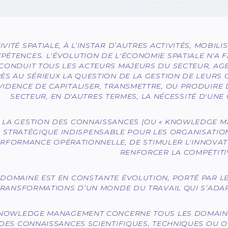
TIVITÉ SPATIALE, À L’INSTAR D’AUTRES ACTIVITÉS, MOB
PÉTENCES. L'ÉVOLUTION DE L'ÉCONOMIE SPATIALE N'A F
 CONDUIT TOUS LES ACTEURS MAJEURS DU SECTEUR, AG
RÈS AU SÉRIEUX LA QUESTION DE LA GESTION DE LEURS 
ÉVIDENCE DE CAPITALISER, TRANSMETTRE, OU PRODUIRE
SECTEUR, EN D'AUTRES TERMES, LA NÉCESSITÉ D'UN
LA GESTION DES CONNAISSANCES (OU « KNOWLEDGE MA
STRATÉGIQUE INDISPENSABLE POUR LES ORGANISATIO
RFORMANCE OPÉRATIONNELLE, DE STIMULER L'INNOVATI
RENFORCER LA COMPÉTITIV
 DOMAINE EST EN CONSTANTE ÉVOLUTION, PORTÉ PAR L
TRANSFORMATIONS D’UN MONDE DU TRAVAIL QUI S’ADA
KNOWLEDGE MANAGEMENT CONCERNE TOUS LES DOMAINES
DES CONNAISSANCES SCIENTIFIQUES, TECHNIQUES OU 