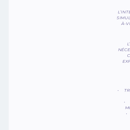
L’IN
SIMU
À-V
L
NÉCE
C
EX
• TR
• 
M
•