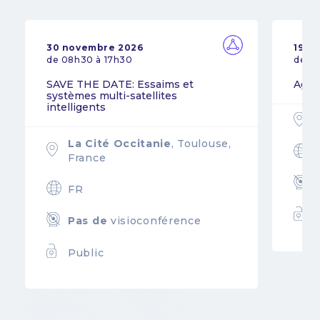
30 novembre 2026
19 n
de 08h30 à 17h30
de 0
SAVE THE DATE: Essaims et
Agil
systèmes multi-satellites
intelligents
La Cité Occitanie
, Toulouse,
France
FR
Pas de
visioconférence
Public