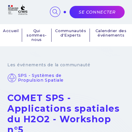
Panneau de gestion des cookies
SE CONNECTER
Accueil
Qui
Communautés
Calendrier des
sommes-
d'Experts
événements
Navigation
nous
principale
Les événements de la communauté
SPS - Systèmes de
Propulsion Spatiale
COMET SPS -
Applications spatiales
du H2O2 - Workshop
n°5