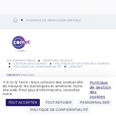
SYSTÈMES DE PROPULSION SPATIALE
Fil
d'Ariane
QUI SOMMES-NOUS
MENTIONS LÉGALES
GESTION DES COOKIES
POLITIQUE DE GESTION DES COOKIES
POLITIQUE DE CONFIDENTIALITÉ
CONTACT
Menu
FRENCH
ENGLISH
Pied
👨‍🚀 Ici la Terre ! Nous utilisons des cookies afin
Politique
.
de
de mesurer les statistiques et améliorer notre
de gestion
site web. Pour plus d'informations, consultez
des
notre
page
cookies
TOUT ACCEPTER
TOUT REFUSER
PERSONNALISER
POLITIQUE DE CONFIDENTIALITÉ