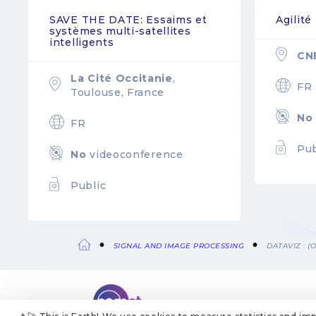
SAVE THE DATE: Essaims et
Agilité
systèmes multi-satellites
intelligents
CN
La Cité Occitanie
,
FR
Toulouse, France
No
FR
Pub
No
videoconference
Public
SIGNAL AND IMAGE PROCESSING
DATAVIZ : 
Breadcrumb
ABOUT US
LEGAL NOTICES