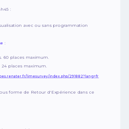
8h45 :
visualisation avec ou sans programmation
:
se
ns. 60 places maximum.
ns. 24 places maximum.
upes.renater.fr/limesurvey/index.php/291882?lang=fr
sous forme de Retour d'Expérience dans ce