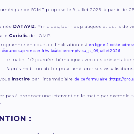
Numérique de l'OMP propose le 9 juillet 2026 à partir de 0
urnée
DATAVIZ
: Principes, bonnes pratiques et outils de 
alle
Coriolis
de l'OMP.
programme en cours de finalisation est
en ligne à cette adres
s://sourcesup.renater.fr/wiki/atelieromp/visu_jt_09juillet2026
Le matin : 1/2 journée thématique avec des présentatio
L'après-midi : un atelier pour améliorer ses visualisatio
 vous
inscrire
par l'intermédiaire
:
de ce formulaire
https://gro
tez pas à proposer une intervention le matin par exemple 
e.
NTION :