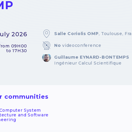
MP
July 2026
Salle Coriolis OMP
, Toulouse, Fr
No
videoconference
from 09H00
to 17H30
Guillaume EYNARD-BONTEMPS
Ingénieur Calcul Scientifique
r communities
- Computer System
tecture and Software
neering