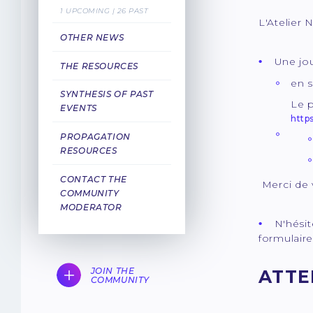
1 UPCOMING | 26 PAST
L'Atelier 
OTHER NEWS
Une jo
THE RESOURCES
en s
SYNTHESIS OF PAST
Le 
EVENTS
http
PROPAGATION
RESOURCES
CONTACT THE
Merci de
COMMUNITY
MODERATOR
N'hési
formulair
JOIN THE
ATTE
COMMUNITY