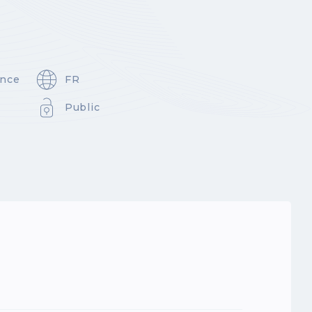
ance
FR
Public