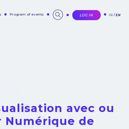
s
Program of events
LOG IN
FR
EN
sualisation avec ou
er Numérique de