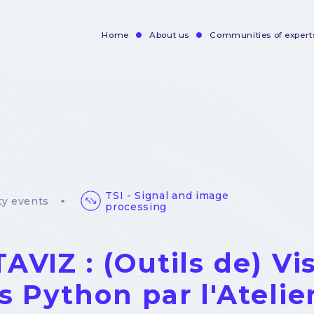
Home
About us
Communities of expert
Navigation
principale
TSI - Signal and image
y events
processing
AVIZ : (Outils de) Vi
s Python par l'Ateli