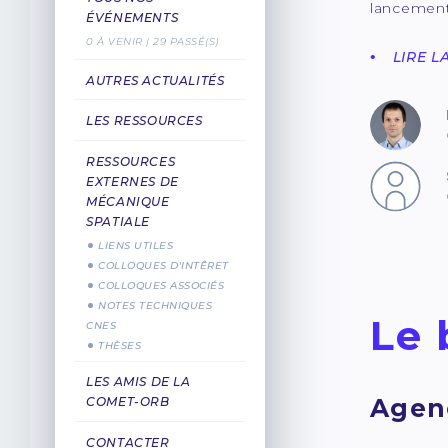
lancement 
ÉVÉNEMENTS
0 À VENIR | 29 PASSÉ(S)
LIRE L
AUTRES ACTUALITÉS
LES RESSOURCES
RESSOURCES
EXTERNES DE
MÉCANIQUE
SPATIALE
LIENS UTILES
COLLOQUES D'INTÊRET
COLLOQUES ASSOCIÉS
NOTES TECHNIQUES
Le 
CNES
THÈSES
LES AMIS DE LA
Agen
COMET-ORB
CONTACTER