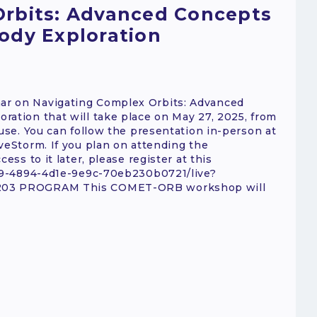
Orbits: Advanced Concepts
ody Exploration
ar on Navigating Complex Orbits: Advanced
ration that will take place on May 27, 2025, from
ouse. You can follow the presentation in-person at
veStorm. If you plan on attending the
ess to it later, please register at this
9e9-4894-4d1e-9e9c-70eb230b0721/live?
3203 PROGRAM This COMET-ORB workshop will