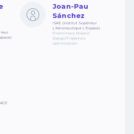
e
Joan-Pau
Sánchez
ISAE (Institut Supérieur
L'Aéronautique L'Espace)
rieur
Preliminary Mission
space)
Design/Trajectory
e
optimization
PACE