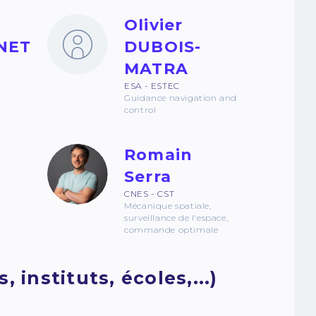
Olivier
NET
DUBOIS-
MATRA
ESA - ESTEC
Guidance navigation and
control
Romain
Serra
CNES - CST
Mécanique spatiale,
surveillance de l'espace,
commande optimale
instituts, écoles,...)