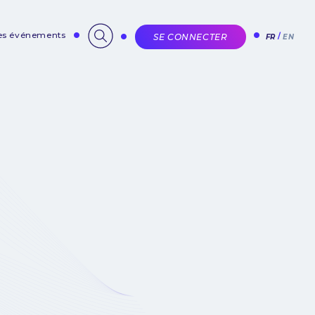
des événements
SE CONNECTER
FR
EN
e