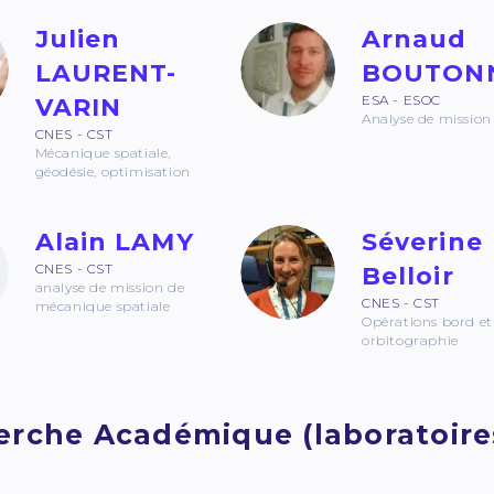
Julien
Arnaud
LAURENT-
BOUTON
ESA - ESOC
VARIN
Analyse de mission
CNES - CST
Mécanique spatiale,
géodésie, optimisation
Alain LAMY
Séverine
CNES - CST
Belloir
analyse de mission de
CNES - CST
mécanique spatiale
Opérations bord et
orbitographie
rche Académique (laboratoires, 