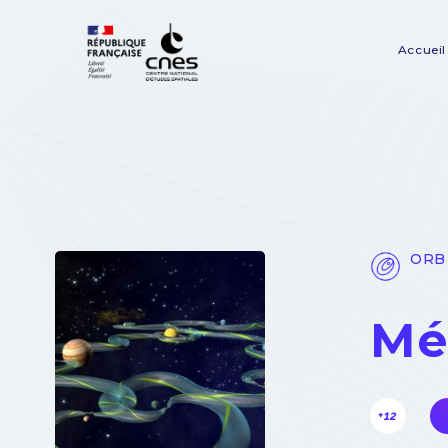
Panneau de gestion des cookies
Accueil
Na
pr
ORB 
Mé
+12