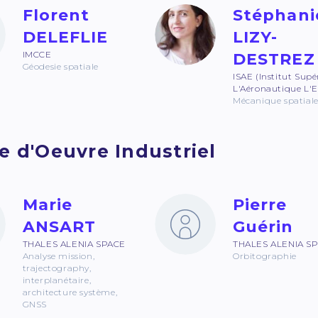
Florent
Stéphani
DELEFLIE
LIZY-
IMCCE
DESTREZ
Géodesie spatiale
ISAE (Institut Supé
L'Aéronautique L'E
Mécanique spatial
e d'Oeuvre Industriel
Marie
Pierre
ANSART
Guérin
THALES ALENIA SPACE
THALES ALENIA S
Analyse mission,
Orbitographie
trajectography,
interplanétaire,
architecture système,
GNSS