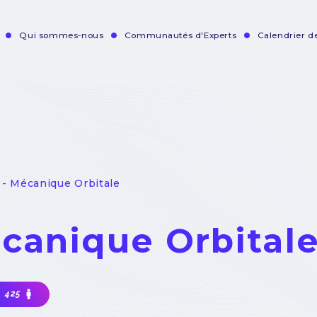
Qui sommes-nous
Communautés d'Experts
Calendrier 
vigation
incipale
- Mécanique Orbitale
canique Orbital
425