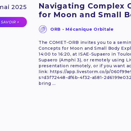
Navigating Complex 
mai 2025
for Moon and Small B
 SAVOIR +
ORB - Mécanique Orbitale
The COMET-ORB invites you to a semin
Concepts for Moon and Small Body Explo
14:00 to 16:20, at ISAE-Supaero in Toul
Supaero (Amphi 3), or remotely using Li
presentation remotely, or if you want acc
link: https://app.livestorm.co/p/060f9
s=d3f72448-df6b-4f32-a581-2d6199e0
bring ...