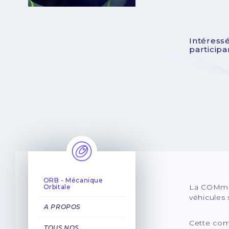
Intéressé
particip
ORB - Mécanique
La COMmun
Orbitale
véhicules 
A PROPOS
Cette comm
TOUS NOS