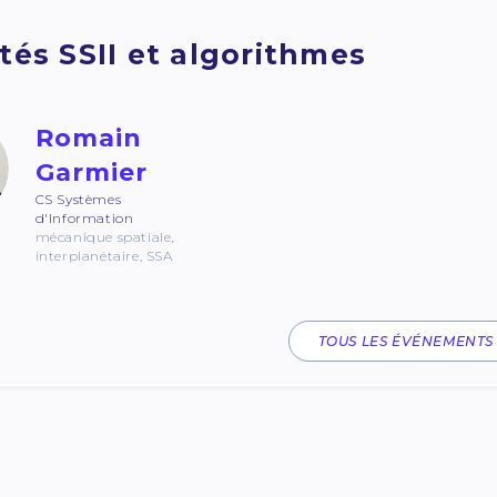
tés SSII et algorithmes
Romain
Garmier
CS Systèmes
d'Information
mécanique spatiale,
interplanétaire, SSA
TOUS LES ÉVÉNEMENTS