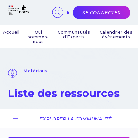
Panneau de gestion des cookies
SE CONNECTER
Accueil
Qui
Communautés
Calendrier des
sommes-
d'Experts
événements
Navigation
nous
principale
- Matériaux
Liste des ressources
EXPLORER LA COMMUNAUTÉ