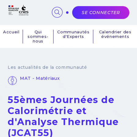
Panneau de gestion des cookies
SE CONNECTER
Accueil
Qui
Communautés
Calendrier des
sommes-
d'Experts
événements
Navigation
nous
principale
Les actualités de la communauté
MAT - Matériaux
55èmes Journées de
Calorimétrie et
d'Analyse Thermique
(JCAT55)