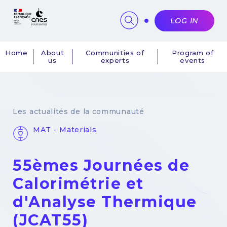
Cookies management panel
LOG IN
Home
About
Communities of
Program of
us
experts
events
Navigation
principale
Les actualités de la communauté
MAT - Materials
55èmes Journées de
Calorimétrie et
d'Analyse Thermique
(JCAT55)