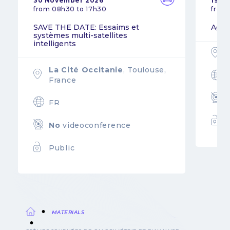
30 November 2026
19 N
from 08h30 to 17h30
from
SAVE THE DATE: Essaims et
Agil
systèmes multi-satellites
intelligents
La Cité Occitanie
, Toulouse,
France
FR
No
videoconference
Public
MATERIALS
Breadcrumb