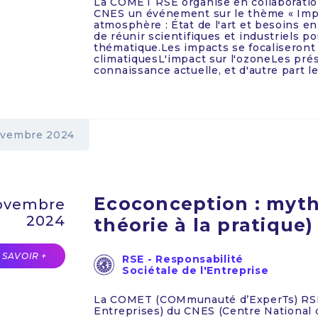
La COMET RSE organise en collaboratio
CNES un événement sur le thème « Impac
atmosphère : État de l'art et besoins e
de réunir scientifiques et industriels p
thématique.Les impacts se focaliseront 
climatiquesL'impact sur l'ozoneLes pré
connaissance actuelle, et d'autre part le
vembre 2024
Ecoconception : mythe
novembre
2024
théorie à la pratique)
 SAVOIR +
RSE - Responsabilité
Sociétale de l'Entreprise
La COMET (COMmunauté d’ExperTs) RSE 
Entreprises) du CNES (Centre National d