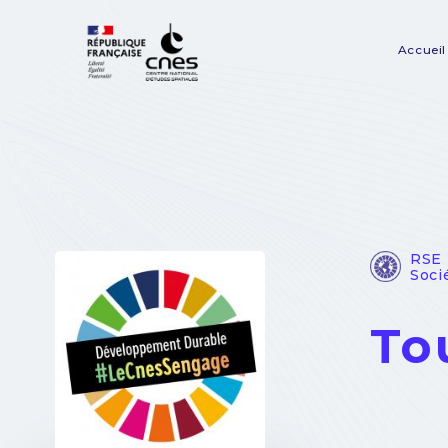
Panneau de gestion des cookies
Accueil
Na
pr
RSE 
Soci
To