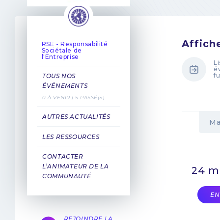
Affich
RSE - Responsabilité
Sociétale de
l'Entreprise
L
é
f
TOUS NOS
ÉVÉNEMENTS
0 À VENIR | 5 PASSÉ(S)
AUTRES ACTUALITÉS
Ma
LES RESSOURCES
CONTACTER
L’ANIMATEUR DE LA
24 m
COMMUNAUTÉ
EN
REJOINDRE LA