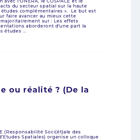
n avec l'ONERA, le COSPACE et le
ts du secteur spatial sur la haute
n études complémentaires ». Le but est
our faire avancer au mieux cette
majoritairement sur : Les effets
sentations aborderont d'une part la
s études ...
 ou réalité ? (De la
(Responsabilité Soci(ét)ale des
’Etudes Spatiales) organise un colloque