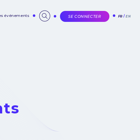
des événements
SE CONNECTER
FR
EN
nts