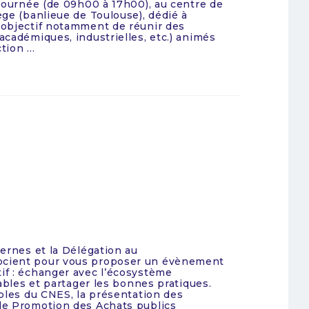
journée (de 09h00 à 17h00), au centre de
ge (banlieue de Toulouse), dédié à
 objectif notamment de réunir des
cadémiques, industrielles, etc.) animés
ion ...
ernes et la Délégation au
ocient pour vous proposer un évènement
if : échanger avec l’écosystème
ables et partager les bonnes pratiques.
bles du CNES, la présentation des
de Promotion des Achats publics