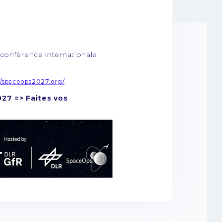
onférence internationale
//spaceops2027.org/
027 => Faites vos