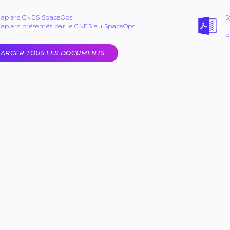
apiers CNES SpaceOps
S
apiers présentés par le CNES au SpaceOps
L
p
ARGER TOUS LES DOCUMENTS