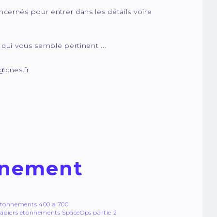
cernés pour entrer dans les détails voire
 qui vous semble pertinent ...
@cnes.fr
vénement
tonnements 400 a 700
apiers étonnements SpaceOps partie 2