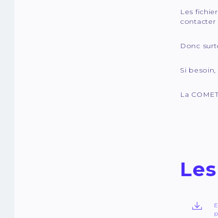
Les fichie
contacter 
Donc surto
Si besoin
La COMET O
Les
E
p