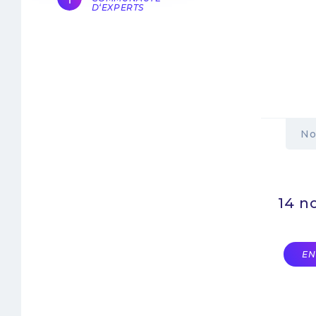
D‘EXPERTS
No
14 n
EN