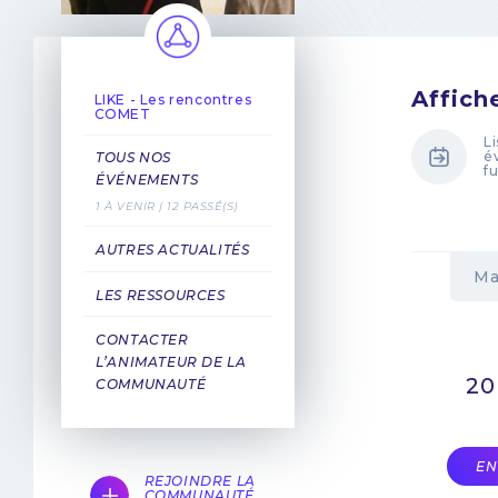
Affich
LIKE - Les rencontres
COMET
L
é
TOUS NOS
f
ÉVÉNEMENTS
1 À VENIR | 12 PASSÉ(S)
AUTRES ACTUALITÉS
Ma
LES RESSOURCES
CONTACTER
L’ANIMATEUR DE LA
20
COMMUNAUTÉ
EN
REJOINDRE LA
COMMUNAUTÉ