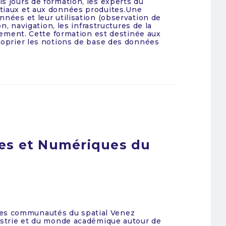
s jours de formation, les experts du
tiaux et aux données produites.Une
nnées et leur utilisation (observation de
on, navigation, les infrastructures de la
itement. Cette formation est destinée aux
roprier les notions de base des données
es et Numériques du
es communautés du spatial Venez
dustrie et du monde académique autour de