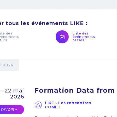
er tous les événements LIKE :
iste des
Liste des
vénements
événements
uturs
passés
i 2026
Formation Data from
 - 22 mai
2026
LIKE - Les rencontres
COMET
 SAVOIR +