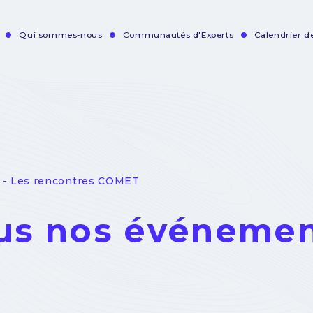
Qui sommes-nous
Communautés d'Experts
Calendrier 
vigation
incipale
 - Les rencontres COMET
us nos événeme