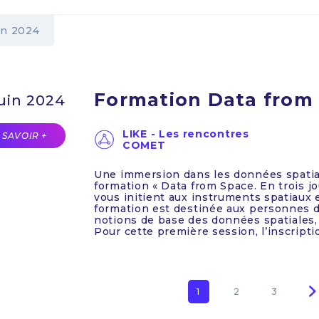
in 2024
Formation Data from
juin 2024
LIKE - Les rencontres
 SAVOIR +
COMET
Une immersion dans les données spatia
formation « Data from Space. En trois j
vous initient aux instruments spatiaux 
formation est destinée aux personnes de
notions de base des données spatiales, d
Pour cette première session, l’inscripti
Page
1
Page
2
Page
3
tion
courante