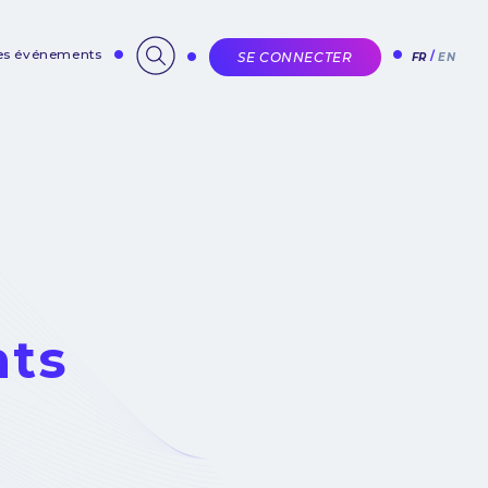
des événements
SE CONNECTER
FR
EN
nts