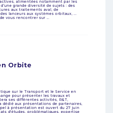
ractives, alimentées notamment par les
une grande diversité de sujets : des
tures aux traitements aval, de
s, des lanceurs aux systèmes orbitaux, …
e vous rencontrer sur ...
en Orbite
ue sur le Transport et le Service en
hange pour présenter les travaux et
era ses différentes activités, R&T,
a dédié aux présentations de partenaires,
l à présentation est ouvert du 27 juin
ltats d'études, problématiques, expertise