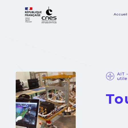
Panneau de gestion des cookies
Accueil
Na
pr
AIT 
utile
To