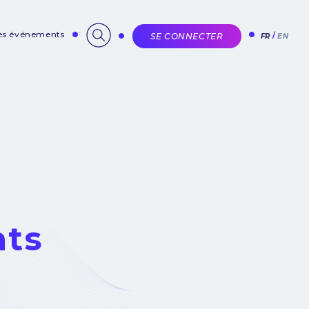
des événements
SE CONNECTER
FR
EN
nts