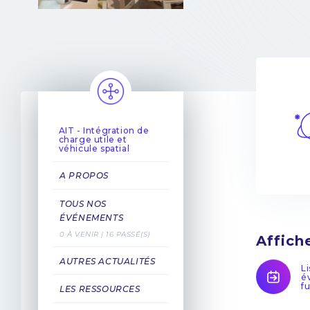
AIT - Intégration de
charge utile et
véhicule spatial
A PROPOS
TOUS NOS
ÉVÉNEMENTS
0 À VENIR | 16 PASSÉ(S)
Affich
AUTRES ACTUALITÉS
L
é
f
LES RESSOURCES