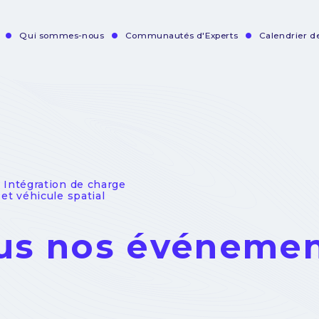
Qui sommes-nous
Communautés d'Experts
Calendrier 
vigation
incipale
- Intégration de charge
 et véhicule spatial
us nos événeme