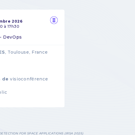
embre 2026
0 à 17h30
 - DevOps
ES
, Toulouse, France
s de
visioconférence
lic
ETECTION FOR SPACE APPLICATIONS (IRSA 2025)