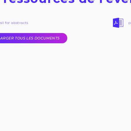
all for abstracts
p
ARGER TOUS LES DOCUMENTS