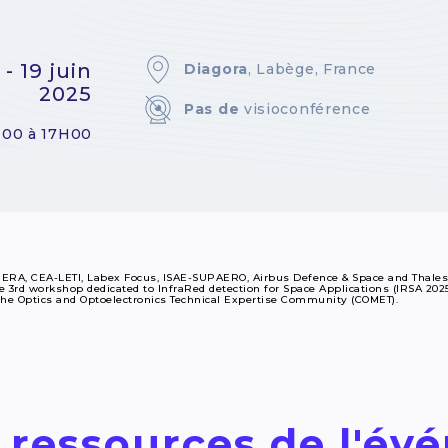
 - 19 juin
Diagora
, Labège, France
2025
Pas de
visioconférence
00 à 17H00
ERA, CEA-LETI, Labex Focus, ISAE-SUPAERO, Airbus Defence & Space and Thales 
 3rd workshop dedicated to InfraRed detection for Space Applications (IRSA 2025)
the Optics and Optoelectronics Technical Expertise Community (COMET).
 ressources de l'é