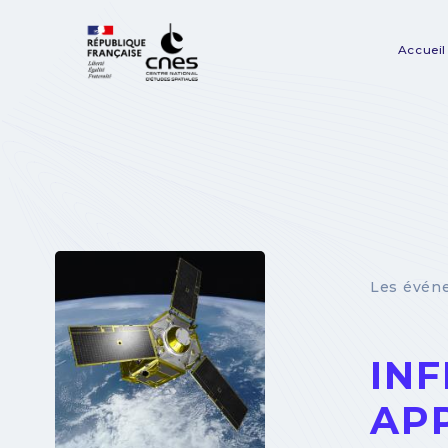
Panneau de gestion des cookies
Accueil
Na
pr
Les évén
IN
APP