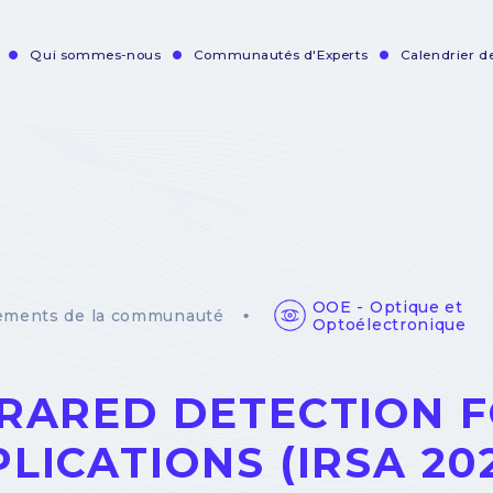
Qui sommes-nous
Communautés d'Experts
Calendrier 
vigation
incipale
OOE - Optique et
ements de la communauté
Optoélectronique
FRARED DETECTION 
LICATIONS (IRSA 20