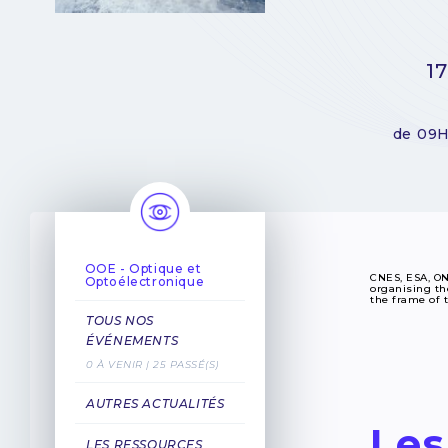
17
de 09H
OOE - Optique et
CNES, ESA, ON
Optoélectronique
organising the
the frame of 
TOUS NOS
ÉVÉNEMENTS
0 À VENIR | 25 PASSÉ(S)
AUTRES ACTUALITÉS
Les
LES RESSOURCES