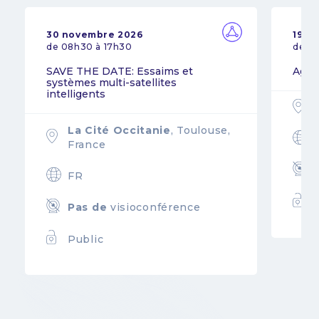
30 novembre 2026
19 n
de 08h30 à 17h30
de 0
SAVE THE DATE: Essaims et
Agil
systèmes multi-satellites
intelligents
La Cité Occitanie
, Toulouse,
France
FR
Pas de
visioconférence
Public