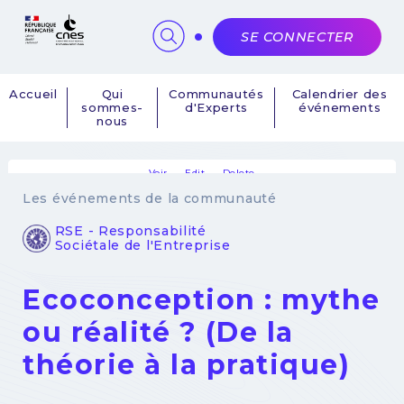
Panneau de gestion des cookies
SE CONNECTER
Accueil
Qui
Communautés
Calendrier des
sommes-
d'Experts
événements
Navigation
nous
principale
Voir
Edit
Delete
Onglets
Les événements de la communauté
principaux
RSE - Responsabilité
Sociétale de l'Entreprise
Ecoconception : mythe
ou réalité ? (De la
théorie à la pratique)