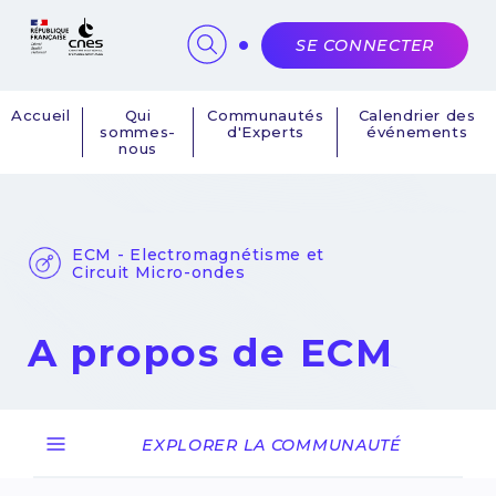
Panneau de gestion des cookies
SE CONNECTER
Accueil
Qui
Communautés
Calendrier des
sommes-
d'Experts
événements
Navigation
nous
principale
ECM - Electromagnétisme et
Circuit Micro-ondes
A propos de ECM
EXPLORER LA COMMUNAUTÉ