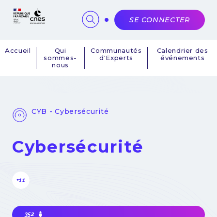
Panneau de gestion des cookies
SE CONNECTER
Accueil
Qui
Communautés
Calendrier des
sommes-
d'Experts
événements
Navigation
nous
principale
CYB - Cybersécurité
Cybersécurité
+11
352