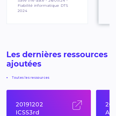
Save the date - 26/09/24 -
QKD
Fiabilité informatique DTS
edi
2024
Sh
Les dernières ressources
ajoutées
Toutes les ressources
20191202
201
ICSS3rd
Ag