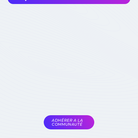
Intéressé à rejoindre la communauté? Avant
de m'impliquer, je dois choisir ma
contribution: simple visiteur, participant
occasionnel à des événements, ou expert
impliqué du domaine :
quel statut choisir
Devenez membre
actif de la
Communauté
Réservé aux seuls
experts du domaine
Soumis à la validation
des animateurs de la
COMET
ADHÉRER A LA
COMMUNAUTÉ