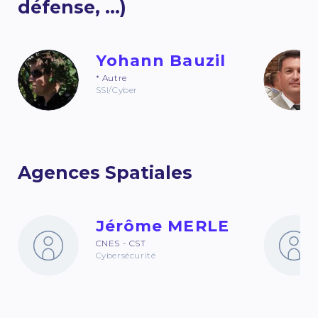
défense, ...)
Yohann Bauzil
* Autre
SSI/Cyber
Agences Spatiales
Jérôme MERLE
CNES - CST
Cybersécurité