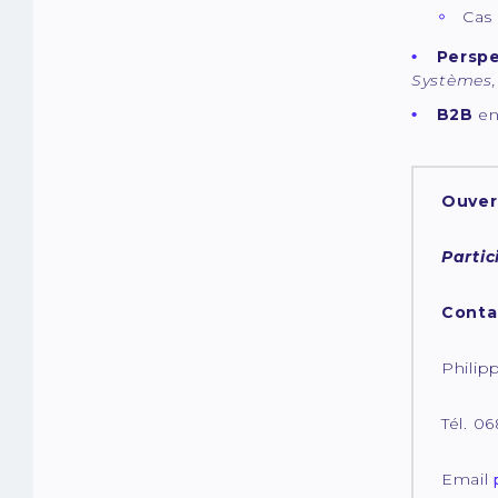
Cas 
Perspe
Systèmes, 
B2B
en
Ouvert
Parti
Conta
Philip
Tél. 0
Email