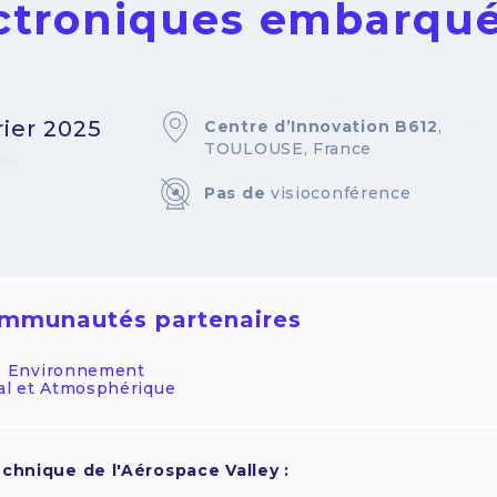
ctroniques embarqués
rier 2025
Centre d’Innovation B612
,
TOULOUSE, France
Pas de
visioconférence
mmunautés partenaires
- Environnement
al et Atmosphérique
echnique de l'Aérospace Valley :