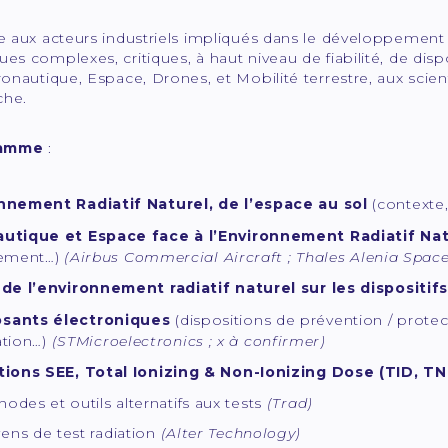
se aux acteurs industriels impliqués dans le développemen
ues complexes, critiques, à haut niveau de fiabilité, de dis
éronautique, Espace, Drones, et Mobilité terrestre, aux scient
che.
ramme
:
nnement Radiatif Naturel, de l’espace au sol
(contexte,
utique et Espace face à l’Environnement Radiatif Nat
ement…)
(Airbus Commercial Aircraft ; Thales Alenia Space
 de l’environnement radiatif naturel sur les dispositif
sants électroniques
(dispositions de prévention / protecti
ation…)
(STMicroelectronics ; x à confirmer)
tions SEE, Total Ionizing & Non-Ionizing Dose (TID, TN
odes et outils alternatifs aux tests
(Trad)
ens de test radiation
(Alter Technology)