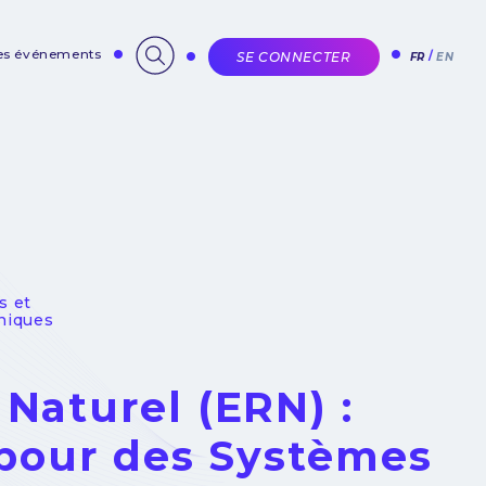
des événements
SE CONNECTER
FR
EN
s et
niques
Naturel (ERN) :
 pour des Systèmes