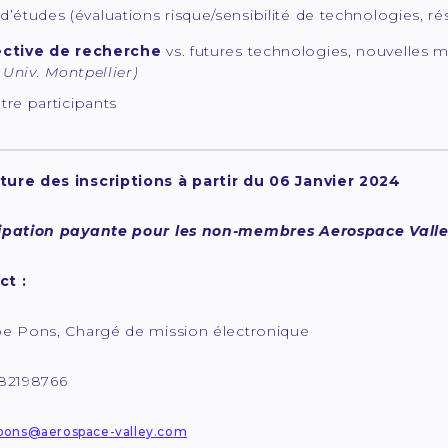
d’études (évaluations risque/sensibilité de technologies, ré
ctive de recherche
vs. futures technologies, nouvelles
Univ. Montpellier)
tre participants
ure des inscriptions à partir du 06 Janvier 2024
cipation payante pour les non-membres Aerospace Vall
ct :
pe Pons, Chargé de mission électronique
682198766
pons@aerospace-valley.com