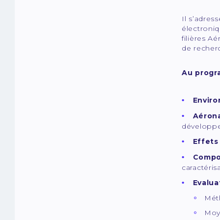
Il s’adres
électroniq
filières A
de recher
Au prog
Enviro
Aérona
développ
Effets
Compo
caractéris
Evalua
Méth
Moy