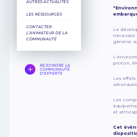
AUTRES ACTUALITÉS
"Environn
embarqués
LES RESSOURCES
CONTACTER
Le dévelo
L’ANIMATEUR DE LA
nécessite 
COMMUNAUTÉ
générer su
L'environn
proton, él
REJOINDRE LA
COMMUNAUTÉ
D‘EXPERTS
Les effet
aéronauti
Les compo
équipemen
et atmosph
Cet évèn
dispositi