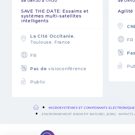
de 08h30 à 17h30
de 09h0
SAVE THE DATE: Essaims et
Agilité
systèmes multi-satellites
intelligents
CN
La Cité Occitanie
,
FR
Toulouse, France
Pa
FR
Pub
Pas de
visioconférence
Public
MICROSYSTÈMES ET COMPOSANTS ELECTRONIQUE
ENVIRONNEMENT RADIATIF NATUREL (ERN) : IMPACTS
Fil