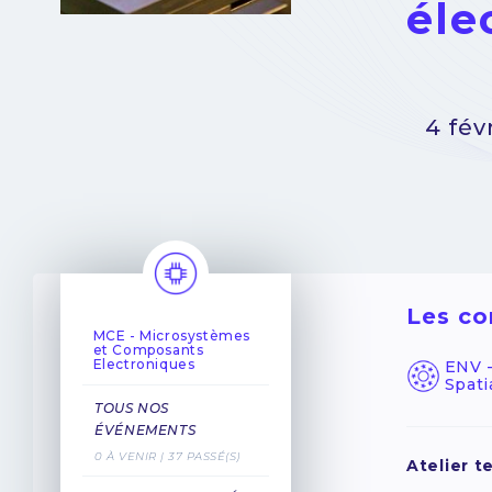
éle
4 fév
Les co
MCE - Microsystèmes
et Composants
Electroniques
ENV 
Spati
TOUS NOS
ÉVÉNEMENTS
0 À VENIR | 37 PASSÉ(S)
Atelier t