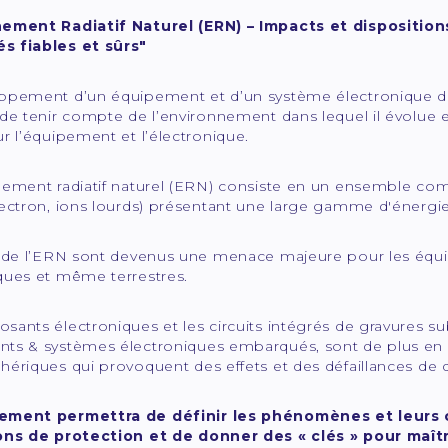
ement Radiatif Naturel (ERN) – Impacts et dispositio
 fiables et sûrs"
ppement d’un équipement et d’un système électronique de ha
de tenir compte de l’environnement dans lequel il évolue 
r l’équipement et l’électronique.
ement radiatif naturel (ERN) consiste en un ensemble comp
ectron, ions lourds) présentant une large gamme d'énergie,
s de l’ERN sont devenus une menace majeure pour les équi
ques et même terrestres.
sants électroniques et les circuits intégrés de gravures s
ts & systèmes électroniques embarqués, sont de plus en
ériques qui provoquent des effets et des défaillances de d
ement permettra de définir les phénomènes et leurs
ons de protection et de donner des « clés » pour maît