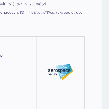
sultats…)
(IRT St Exupéry)
 menaces…
(IES – Institut d’Electronique et des
ey