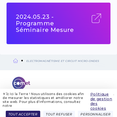
2024.05.23 -
Programme
Séminaire Mesure
ELECTROMAGNÉTISME ET CIRCUIT MICRO-ONDES
Fil
d'Ariane
👨‍🚀 Ici la Terre ! Nous utilisons des cookies afin
Politique
.
de mesurer les statistiques et améliorer notre
de gestion
site web. Pour plus d'informations, consultez
QUI SOMMES-NOUS
MENTIONS LÉGALES
des
GESTION DES COOKIES
POLITIQUE DE GESTION DES COOKIES
notre
cookies
POLITIQUE DE CONFIDENTIALITÉ
CONTACT
Menu
TOUT ACCEPTER
TOUT REFUSER
PERSONNALISER
FRENCH
ENGLISH