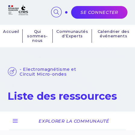
Panneau de gestion des cookies
SE CONNECTER
Accueil
Qui
Communautés
Calendrier des
sommes-
d'Experts
événements
Navigation
nous
principale
- Electromagnétisme et
Circuit Micro-ondes
Liste des ressources
EXPLORER LA COMMUNAUTÉ